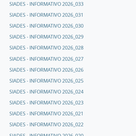
SIADES - INFORMATIVO 2026_033
SIADES - INFORMATIVO 2026_031
SIADES - INFORMATIVO 2026_030
SIADES - INFORMATIVO 2026_029
SIADES - INFORMATIVO 2026_028
SIADES - INFORMATIVO 2026_027
SIADES - INFORMATIVO 2026_026
SIADES - INFORMATIVO 2026_025
SIADES - INFORMATIVO 2026_024
SIADES - INFORMATIVO 2026_023
SIADES - INFORMATIVO 2026_021
SIADES - INFORMATIVO 2026_022
SIADES - INFORMATIVO 2026_020