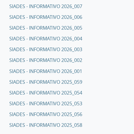
SIADES - INFORMATIVO 2026_007
SIADES - INFORMATIVO 2026_006
SIADES - INFORMATIVO 2026_005
SIADES - INFORMATIVO 2026_004
SIADES - INFORMATIVO 2026_003
SIADES - INFORMATIVO 2026_002
SIADES - INFORMATIVO 2026_001
SIADES - INFORMATIVO 2025_059
SIADES - INFORMATIVO 2025_054
SIADES - INFORMATIVO 2025_053
SIADES - INFORMATIVO 2025_056
SIADES - INFORMATIVO 2025_058