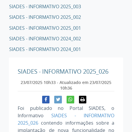
SIADES - INFORMATIVO 2025_003
SIADES - INFORMATIVO 2025_002
SIADES - INFORMATIVO 2025_001
SIADES - INFORMATIVO 2024_002
SIADES - INFORMATIVO 2024_001
SIADES - INFORMATIVO 2025_026
23/07/2025 10h33
- Atualizado em
23/07/2025
10h36
Foi publicado no Portal SIADES, o
Informativo
SIADES - INFORMATIVO
2025_026
contendo informações sobre a
implantação de nova funcionalidade no