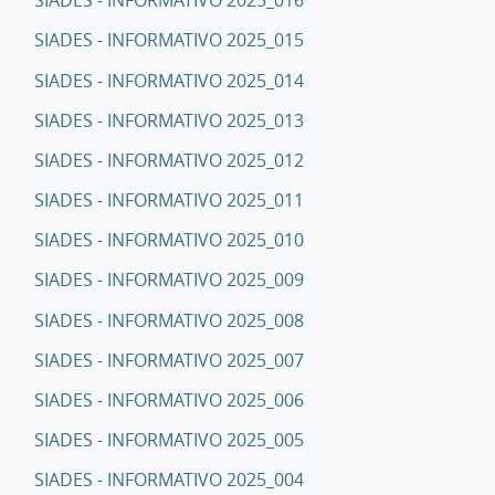
SIADES - INFORMATIVO 2025_016
SIADES - INFORMATIVO 2025_015
SIADES - INFORMATIVO 2025_014
SIADES - INFORMATIVO 2025_013
SIADES - INFORMATIVO 2025_012
SIADES - INFORMATIVO 2025_011
SIADES - INFORMATIVO 2025_010
SIADES - INFORMATIVO 2025_009
SIADES - INFORMATIVO 2025_008
SIADES - INFORMATIVO 2025_007
SIADES - INFORMATIVO 2025_006
SIADES - INFORMATIVO 2025_005
SIADES - INFORMATIVO 2025_004