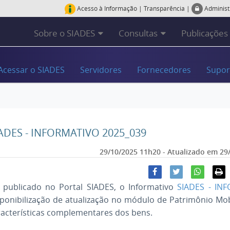
Acesso à Informação
|
Transparência
|
Adminis
Sobre o SIADES
Consultas
Publicações
Acessar o SIADES
Servidores
Fornecedores
Supor
ADES - INFORMATIVO 2025_039
29/10/2025 11h20
- Atualizado em
29
i publicado no Portal SIADES, o Informativo
SIADES - IN
ponibilização de atualização no módulo de Patrimônio Mobi
racterísticas complementares dos bens.