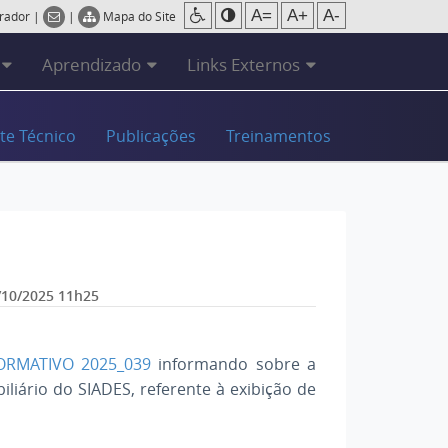
A=
A+
A-
trador
|
|
Mapa do Site
Aprendizado
Links Externos
te Técnico
Publicações
Treinamentos
/10/2025 11h25
FORMATIVO 2025_039
informando sobre a
liário do SIADES, referente à exibição de