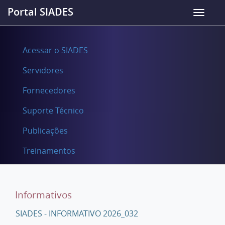
Portal SIADES
Acessar o SIADES
Servidores
Fornecedores
Suporte Técnico
Publicações
Treinamentos
Informativos
SIADES - INFORMATIVO 2026_032