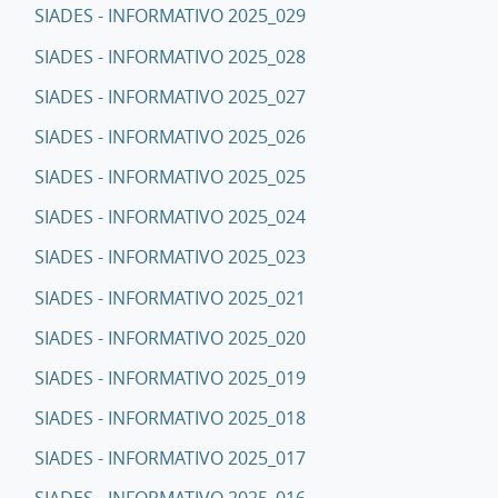
SIADES - INFORMATIVO 2025_029
SIADES - INFORMATIVO 2025_028
SIADES - INFORMATIVO 2025_027
SIADES - INFORMATIVO 2025_026
SIADES - INFORMATIVO 2025_025
SIADES - INFORMATIVO 2025_024
SIADES - INFORMATIVO 2025_023
SIADES - INFORMATIVO 2025_021
SIADES - INFORMATIVO 2025_020
SIADES - INFORMATIVO 2025_019
SIADES - INFORMATIVO 2025_018
SIADES - INFORMATIVO 2025_017