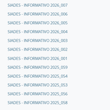
SIADES - INFORMATIVO 2026_007
SIADES - INFORMATIVO 2026_006
SIADES - INFORMATIVO 2026_005
SIADES - INFORMATIVO 2026_004
SIADES - INFORMATIVO 2026_003
SIADES - INFORMATIVO 2026_002
SIADES - INFORMATIVO 2026_001
SIADES - INFORMATIVO 2025_059
SIADES - INFORMATIVO 2025_054
SIADES - INFORMATIVO 2025_053
SIADES - INFORMATIVO 2025_056
SIADES - INFORMATIVO 2025_058