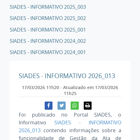
SIADES - INFORMATIVO 2025_003
SIADES - INFORMATIVO 2025_002
SIADES - INFORMATIVO 2025_001
SIADES - INFORMATIVO 2024_002
SIADES - INFORMATIVO 2024_001
SIADES - INFORMATIVO 2026_013
17/03/2026 11h20
- Atualizado em
17/03/2026
11h25
Foi publicado no Portal SIADES, o
Informativo
SIADES - INFORMATIVO
2026_013
contendo informações sobre a
funcionalidade de Gestão da Ata de