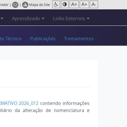
A=
A+
A-
trador
|
|
Mapa do Site
Aprendizado
Links Externos
te Técnico
Publicações
Treinamentos
RMATIVO 2026_012
contendo informações
liário da alteração de nomenclatura e