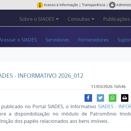
Acesso à Informação
|
Transparência
|
Adminis
Sobre o SIADES
Consultas
Publicações
Acessar o SIADES
Servidores
Fornecedores
Supor
ADES - INFORMATIVO 2026_012
11/03/2026 16h46
i publicado no Portal SIADES, o Informativo
SIADES - INFO
bre a disponibilização no módulo de Patromônio Imobi
inição dos papéis relacionados aos bens imóveis.