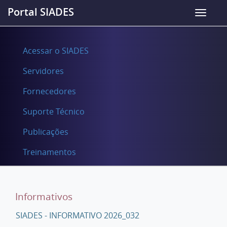
Portal SIADES
Acessar o SIADES
Servidores
Fornecedores
Suporte Técnico
Publicações
Treinamentos
Informativos
SIADES - INFORMATIVO 2026_032