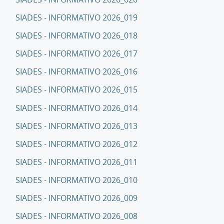
SIADES - INFORMATIVO 2026_019
SIADES - INFORMATIVO 2026_018
SIADES - INFORMATIVO 2026_017
SIADES - INFORMATIVO 2026_016
SIADES - INFORMATIVO 2026_015
SIADES - INFORMATIVO 2026_014
SIADES - INFORMATIVO 2026_013
SIADES - INFORMATIVO 2026_012
SIADES - INFORMATIVO 2026_011
SIADES - INFORMATIVO 2026_010
SIADES - INFORMATIVO 2026_009
SIADES - INFORMATIVO 2026_008