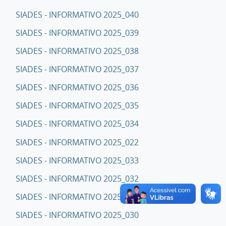
SIADES - INFORMATIVO 2025_040
SIADES - INFORMATIVO 2025_039
SIADES - INFORMATIVO 2025_038
SIADES - INFORMATIVO 2025_037
SIADES - INFORMATIVO 2025_036
SIADES - INFORMATIVO 2025_035
SIADES - INFORMATIVO 2025_034
SIADES - INFORMATIVO 2025_022
SIADES - INFORMATIVO 2025_033
SIADES - INFORMATIVO 2025_032
SIADES - INFORMATIVO 2025_031
SIADES - INFORMATIVO 2025_030