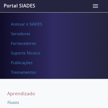
Portal SIADES
Acessar o SIADES
Servidores
Fornecedores
Suporte Técnico
Publicações
Treinamentos
Aprendizado
Fluxos